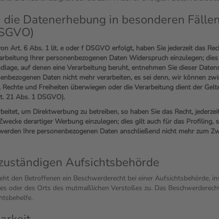
 die Datenerhebung in besonderen Fälle
DSGVO)
 Art. 6 Abs. 1 lit. e oder f DSGVO erfolgt, haben Sie jederzeit das Rech
arbeitung Ihrer personenbezogenen Daten Widerspruch einzulegen; dies 
rundlage, auf denen eine Verarbeitung beruht, entnehmen Sie dieser Dat
nenbezogenen Daten nicht mehr verarbeiten, es sei denn, wir können zw
n, Rechte und Freiheiten überwiegen oder die Verarbeitung dient der G
t. 21 Abs. 1 DSGVO).
itet, um Direktwerbung zu betreiben, so haben Sie das Recht, jederzei
ecke derartiger Werbung einzulegen; dies gilt auch für das Profiling, 
 werden Ihre personenbezogenen Daten anschließend nicht mehr zum Z
zuständigen Aufsichtsbehörde
t den Betroffenen ein Beschwerderecht bei einer Aufsichtsbehörde, ins
tzes oder des Orts des mutmaßlichen Verstoßes zu. Das Beschwerderech
htsbehelfe.