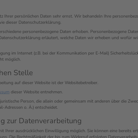
tz Ihrer persönlichen Daten sehr ernst. Wir behandeln Ihre personenbe
wie dieser Datenschutzerklärung.
erschiedene personenbezogene Daten erhoben. Personenbezogene Daten 
 Datenschutzerklärung erläutert, welche Daten wir erheben und wofür wir 
gung im Internet (z.B. bei der Kommunikation per E-Mail) Sicherheitslü
cht möglich.
hen Stelle
beitung auf dieser Website ist der Websitebetreiber.
ssum
dieser Website entnehmen.
r juristische Person, die allein oder gemeinsam mit anderen über die Zwe
-Adressen o. Ä.) entscheidet.
ng zur Datenverarbeitung
 Ihrer ausdrücklichen Einwilligung möglich. Sie können eine bereits erte
n uns. Die Rechtmäßigkeit der bis zum Widerruf erfolgten Datenverarbei